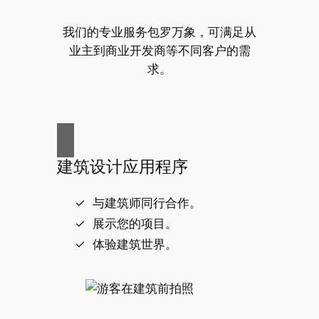
我们的专业服务包罗万象，可满足从
业主到商业开发商等不同客户的需
求。
建筑设计应用程序
与建筑师同行合作。
展示您的项目。
体验建筑世界。