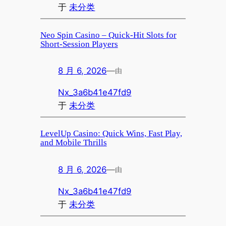
于
未分类
Neo Spin Casino – Quick‑Hit Slots for
Short‑Session Players
8 月 6, 2026
—
由
Nx_3a6b41e47fd9
于
未分类
LevelUp Casino: Quick Wins, Fast Play,
and Mobile Thrills
8 月 6, 2026
—
由
Nx_3a6b41e47fd9
于
未分类