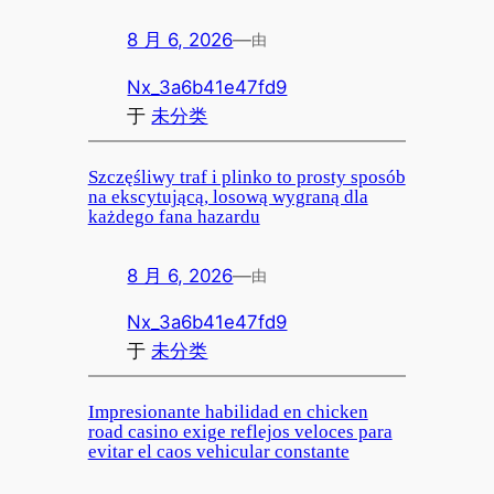
8 月 6, 2026
—
由
Nx_3a6b41e47fd9
于
未分类
Szczęśliwy traf i plinko to prosty sposób
na ekscytującą, losową wygraną dla
każdego fana hazardu
8 月 6, 2026
—
由
Nx_3a6b41e47fd9
于
未分类
Impresionante habilidad en chicken
road casino exige reflejos veloces para
evitar el caos vehicular constante